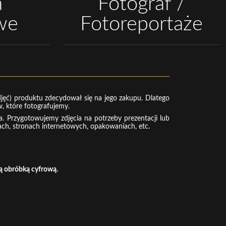
a
Fotograf /
we
Fotoreportaże
zdjęć) produktu zdecydował się na jego zakupu. Dlatego
, które fotografujemy.
a. Przygotowujemy zdjęcia na potrzeby prezentacji lub
ach, stronach internetowych, opakowaniach, etc.
wą obróbką cyfrową.