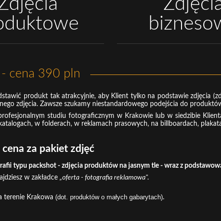
Zdjęcia
Zdjęci
oduktowe
bizneso
cena 390 pln
tawić produkt tak atrakcyjnie, aby Klient tylko na podstawie zdjęcia (
nego zdjęcia. Zawsze szukamy niestandardowego podejścia do produktów
profesjonalnym studiu fotograficznym w Krakowie lub w siedzibie Klient
katalogach, w folderach, w reklamach prasowych, na billboardach, plakat
 cena za pakiet zdjęć
ografii typu packshot - zdjęcia produktów na jasnym tle - wraz z podstawo
ajdziesz w zakładce
„oferta - fotografia reklamowa"
.
(dot. produktów o małych gabarytach)
a terenie Krakowa
.