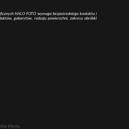
graficznych HALO FOTO wymaga bezpośredniego kontaktu i
duktów, gabarytów, rodzaju powierzchni, zakresu obróbki
bie Klienta.