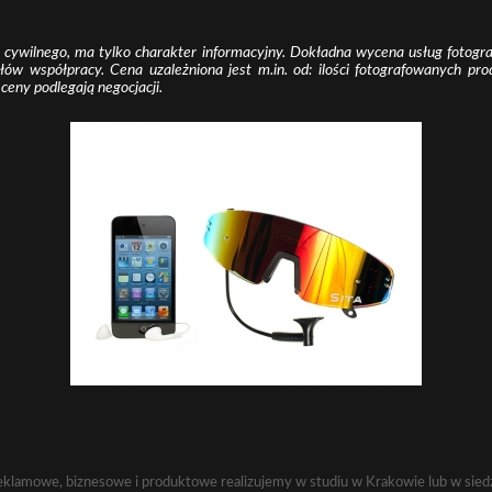
 cywilnego, ma tylko charakter informacyjny. Dokładna wycena usług foto
łów współpracy. Cena uzależniona jest m.in. od: ilości fotografowanych pro
, ceny podlegają negocjacji.
reklamowe, biznesowe i produktowe realizujemy w studiu w Krakowie lub w siedzi